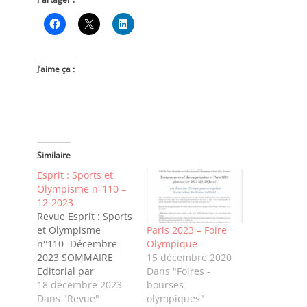
J’aime ça :
Similaire
Esprit : Sports et
Olympisme n°110 –
12-2023
Revue Esprit : Sports
et Olympisme
Paris 2023 – Foire
n°110- Décembre
Olympique
2023 SOMMAIRE
15 décembre 2020
Editorial par
Dans "Foires -
Stéphane Hatot,
18 décembre 2023
bourses
Président AFCOS Un
Dans "Revue"
olympiques"