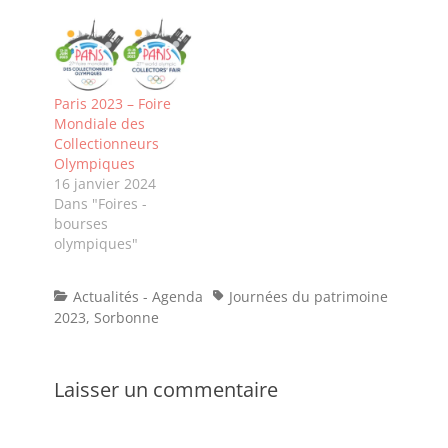
final en apothéose :
hommage aux
organisateurs par
Philippe Lapointe -
reportage Le flair
Paris 2023 – Foire
parisien marque la
Mondiale des
FMCO 2023 par
Collectionneurs
Mark Maestrone -
Olympiques
interview Brève :
16 janvier 2024
2024, 30 ans de
Dans "Foires -
l'AFCOS Avez-vous
bourses
lu?…
olympiques"
Categories
Tags
Actualités - Agenda
Journées du patrimoine
2023
,
Sorbonne
Laisser un commentaire