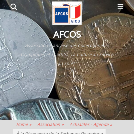
Primar
Search
Menu
AFCOS
Association Française des Collectionneurs
Olympiques et Sportifs, "La Culture au Service
du Sport"
Home
»
Association
»
Actualités - Agenda
»
À la Découverte de la Sorbonne Olympique