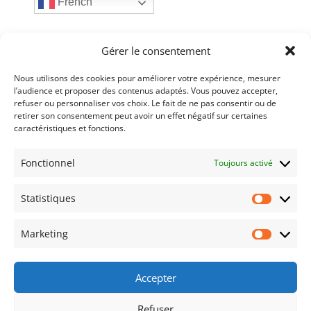
French
Articles récents
Gérer le consentement
Nous utilisons des cookies pour améliorer votre expérience, mesurer
Esprit : Sports et Olympisme n°120 – 06-2026
7
l’audience et proposer des contenus adaptés. Vous pouvez accepter,
juillet 2026
refuser ou personnaliser vos choix. Le fait de ne pas consentir ou de
retirer son consentement peut avoir un effet négatif sur certaines
Esprit : Sports et Olympisme n°119 – 03-2026
7
caractéristiques et fonctions.
avril 2026
Fonctionnel
Toujours activé
Annulation : 2ème Salon de l’objet et du pin’s
olympiques Paris 2026
28 mars 2026
Statistiques
Assemblée Générale AFCOS 2026
17 mars
Statist
2026
Marketing
Market
Esprit : Sports et Olympisme n°118 – 12-2025
6
janvier 2026
Accepter
Refuser