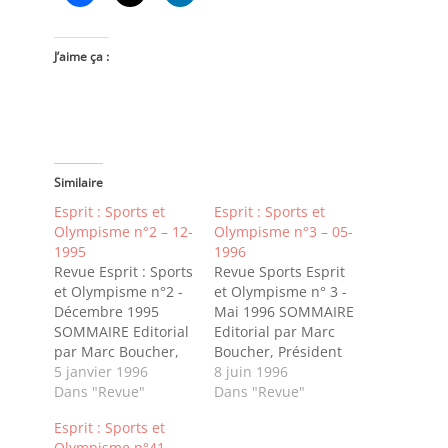
J’aime ça :
Similaire
Esprit : Sports et
Esprit : Sports et
Olympisme n°2 – 12-
Olympisme n°3 – 05-
1995
1996
Revue Esprit : Sports
Revue Sports Esprit
et Olympisme n°2 -
et Olympisme n° 3 -
Décembre 1995
Mai 1996 SOMMAIRE
SOMMAIRE Editorial
Editorial par Marc
par Marc Boucher,
Boucher, Président
Président AFCOSLa
5 janvier 1996
AFCOSLes Jeux
8 juin 1996
vie de
Dans "Revue"
Olympiques de Paris
Dans "Revue"
l'AssociationParticipation
1900 par René
Esprit : Sports et
aux
Christin - Philatélie -
Olympisme n°41 –