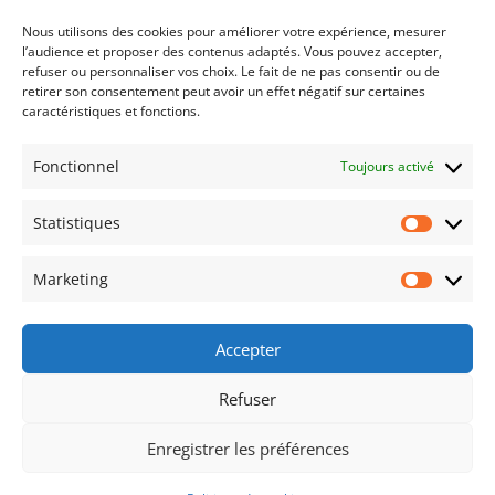
Nous utilisons des cookies pour améliorer votre expérience, mesurer
Esprit : Sports et Olympisme n°120 – 06-2026
7
l’audience et proposer des contenus adaptés. Vous pouvez accepter,
juillet 2026
refuser ou personnaliser vos choix. Le fait de ne pas consentir ou de
retirer son consentement peut avoir un effet négatif sur certaines
Esprit : Sports et Olympisme n°119 – 03-2026
7
caractéristiques et fonctions.
avril 2026
Fonctionnel
Toujours activé
Annulation : 2ème Salon de l’objet et du pin’s
olympiques Paris 2026
28 mars 2026
Statistiques
Assemblée Générale AFCOS 2026
17 mars
Statist
2026
Marketing
Market
Esprit : Sports et Olympisme n°118 – 12-2025
6
janvier 2026
Accepter
Refuser
© 2026 AFCOS – Association Française des
Enregistrer les préférences
Collectionneurs Olympiques et Sportifs – Tous droits