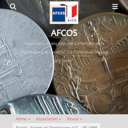
Primar
Search
Menu
AFCOS
Association Française des Collectionneurs
Olympiques et Sportifs, "La Culture au Service
du Sport"
Home
»
Association
»
Revue
»
Esprit : Sports et Olympisme n°1 – 05-1995