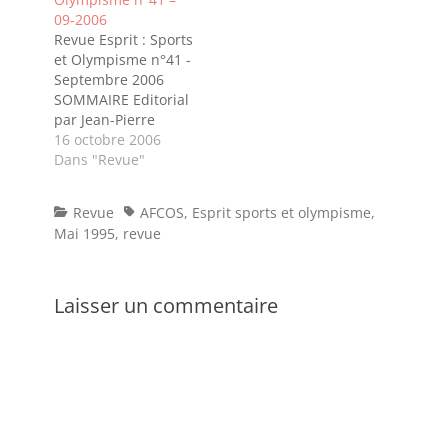
expositionsPublicationsBrèves
HistoireLes Dames
09-2006
- Candidatures
de l'Olympisme par
Revue Esprit : Sports
Olympiques en 2004
Pascal Bedenes et
et Olympisme n°41 -
- FootballSydney
Jean-Pierre Picquot -
Septembre 2006
2000 par Marc
Philatélie La
SOMMAIRE Editorial
Boucher -
Mascotte Olympique
par Jean-Pierre
Mémorabilia - Jeux
par Robert Prat -
Picquot, Président
16 octobre 2006
OlympiquesLa
MémorabiliaLe
AFCOS Merci les
Dans "Revue"
Télécarte : Nouveau
Centenaire des
Bleus par René
Support Publicitaire
Premiers…
Christin - Philatélie -
pour les
Categories
Tags
Revue
AFCOS
,
Esprit sports et olympisme
,
FootballLondres
Organisations
Mai 1995
,
revue
2012 - Philatélie -
Sportives par
Jeux
Christophe Aït-
OlympiquesRetour
Braham…
sur 1998 par René
Laisser un commentaire
Christin - Philatélie -
FootballActualité
Sportive -
PhilatélieLa Page
d'Alain par Alain
Gérardy…