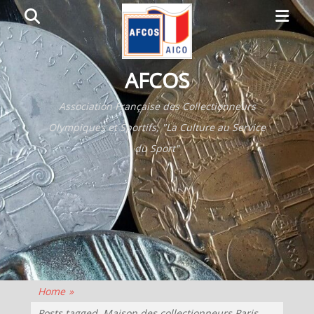
Primar
Search
Menu
AFCOS
Association Française des Collectionneurs
Olympiques et Sportifs, "La Culture au Service
du Sport"
Home
»
Posts tagged
Maison des collectionneurs Paris