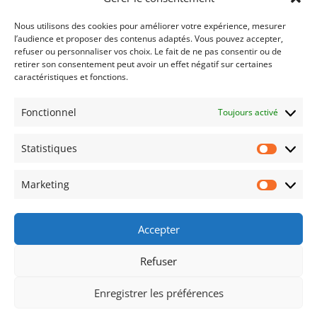
Nous utilisons des cookies pour améliorer votre expérience, mesurer
Esprit : Sports et Olympisme n°120 – 06-2026
7
l’audience et proposer des contenus adaptés. Vous pouvez accepter,
juillet 2026
refuser ou personnaliser vos choix. Le fait de ne pas consentir ou de
retirer son consentement peut avoir un effet négatif sur certaines
Esprit : Sports et Olympisme n°119 – 03-2026
7
caractéristiques et fonctions.
avril 2026
Fonctionnel
Toujours activé
Annulation : 2ème Salon de l’objet et du pin’s
olympiques Paris 2026
28 mars 2026
Statistiques
Assemblée Générale AFCOS 2026
17 mars
Statist
2026
Marketing
Market
Esprit : Sports et Olympisme n°118 – 12-2025
6
janvier 2026
Accepter
Refuser
© 2026 AFCOS – Association Française des
Enregistrer les préférences
Collectionneurs Olympiques et Sportifs – Tous droits