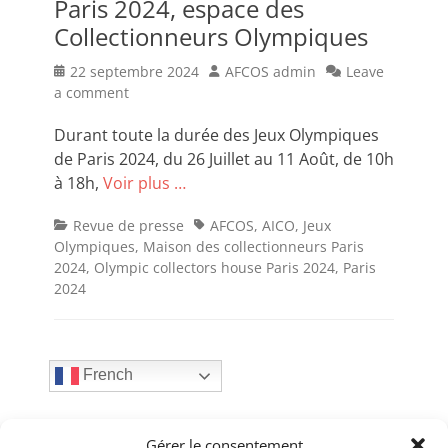
Paris 2024, espace des
Collectionneurs Olympiques
Posted
Author
22 septembre 2024
AFCOS admin
Leave
on
a comment
Durant toute la durée des Jeux Olympiques
de Paris 2024, du 26 Juillet au 11 Août, de 10h
à 18h,
Voir plus …
Categories
Tags
Revue de presse
AFCOS
,
AICO
,
Jeux
Olympiques
,
Maison des collectionneurs Paris
2024
,
Olympic collectors house Paris 2024
,
Paris
2024
French
Articles récents
Gérer le consentement