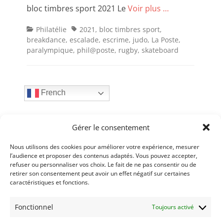
bloc timbres sport 2021 Le
Voir plus …
Categories
Tags
Philatélie
2021
,
bloc timbres sport
,
breakdance
,
escalade
,
escrime
,
judo
,
La Poste
,
paralympique
,
phil@poste
,
rugby
,
skateboard
French
Articles récents
Gérer le consentement
Nous utilisons des cookies pour améliorer votre expérience, mesurer
Esprit : Sports et Olympisme n°120 – 06-2026
7
l’audience et proposer des contenus adaptés. Vous pouvez accepter,
juillet 2026
refuser ou personnaliser vos choix. Le fait de ne pas consentir ou de
retirer son consentement peut avoir un effet négatif sur certaines
Esprit : Sports et Olympisme n°119 – 03-2026
7
caractéristiques et fonctions.
avril 2026
Fonctionnel
Toujours activé
Annulation : 2ème Salon de l’objet et du pin’s
olympiques Paris 2026
28 mars 2026