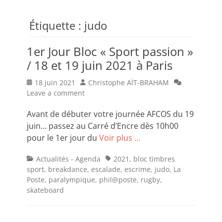
Étiquette :
judo
1er Jour Bloc « Sport passion »
/ 18 et 19 juin 2021 à Paris
Posted
Author
18 juin 2021
Christophe AÏT-BRAHAM
on
Leave a comment
Avant de débuter votre journée AFCOS du 19
juin… passez au Carré d’Encre dès 10h00
pour le 1er jour du
Voir plus …
Categories
Tags
Actualités - Agenda
2021
,
bloc timbres
sport
,
breakdance
,
escalade
,
escrime
,
judo
,
La
Poste
,
paralympique
,
phil@poste
,
rugby
,
skateboard