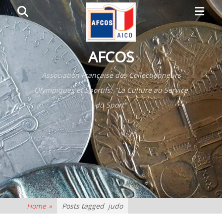
Primar
Search
Menu
AFCOS
Association Française des Collectionneurs
Olympiques et Sportifs, "La Culture au Service
du Sport"
Home
»
Posts tagged
judo